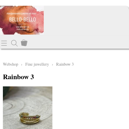
Webshop
Fine juwellery
Contact
Webshop
›
Fine juwellery
›
Rainbow 3
Mix and match
Info
Rainbow 3
Oorbellen
Mijn account
Oorstekertjes
zilverkleurige oorbellen
Armbanden
Kinder oorbellen